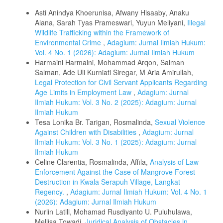
Similar Articles
Asti Anindya Khoerunisa, Afwany Hisaaby, Anaku
Alana, Sarah Tyas Prameswari, Yuyun Meliyani,
Illegal
Wildlife Trafficking within the Framework of
Environmental Crime
,
Adagium: Jurnal Ilmiah Hukum:
Vol. 4 No. 1 (2026): Adagium: Jurnal Ilmiah Hukum
Harmaini Harmaini, Mohammad Arqon, Salman
Salman, Ade Uli Kurniati Siregar, M Aria Amirullah,
Legal Protection for Civil Servant Applicants Regarding
Age Limits in Employment Law
,
Adagium: Jurnal
Ilmiah Hukum: Vol. 3 No. 2 (2025): Adagium: Jurnal
Ilmiah Hukum
Tesa Lonika Br. Tarigan, Rosmalinda,
Sexual Violence
Against Children with Disabilities
,
Adagium: Jurnal
Ilmiah Hukum: Vol. 3 No. 1 (2025): Adagium: Jurnal
Ilmiah Hukum
Celine Clarentia, Rosmalinda, Affila,
Analysis of Law
Enforcement Against the Case of Mangrove Forest
Destruction in Kwala Serapuh Village, Langkat
Regency.
,
Adagium: Jurnal Ilmiah Hukum: Vol. 4 No. 1
(2026): Adagium: Jurnal Ilmiah Hukum
Nurlin Latili, Mohamad Rusdiyanto U. Puluhulawa,
Mellisa Towadi,
Juridical Analysis of Obstacles in