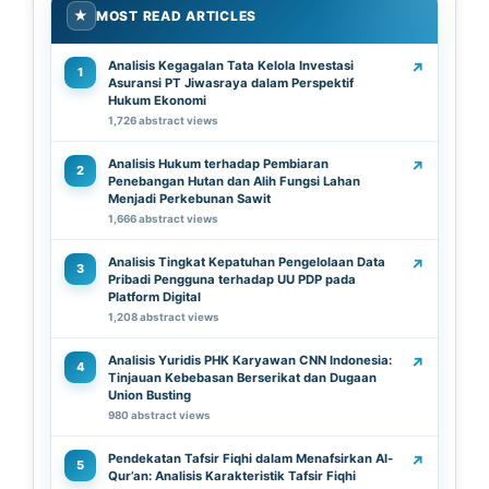
★
MOST READ ARTICLES
Analisis Kegagalan Tata Kelola Investasi
↗
1
Asuransi PT Jiwasraya dalam Perspektif
Hukum Ekonomi
1,726 abstract views
Analisis Hukum terhadap Pembiaran
↗
2
Penebangan Hutan dan Alih Fungsi Lahan
Menjadi Perkebunan Sawit
1,666 abstract views
Analisis Tingkat Kepatuhan Pengelolaan Data
↗
3
Pribadi Pengguna terhadap UU PDP pada
Platform Digital
1,208 abstract views
Analisis Yuridis PHK Karyawan CNN Indonesia:
↗
4
Tinjauan Kebebasan Berserikat dan Dugaan
Union Busting
980 abstract views
Pendekatan Tafsir Fiqhi dalam Menafsirkan Al-
↗
5
Qur’an: Analisis Karakteristik Tafsir Fiqhi