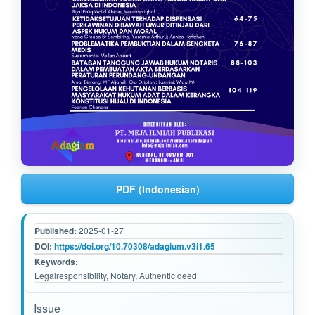
PDF (Indonesian)
Published:
2025-01-27
DOI:
https://doi.org/10.70308/adagium.v3i1.65
Keywords:
Legalresponsibility, Notary, Authentic deed
Issue