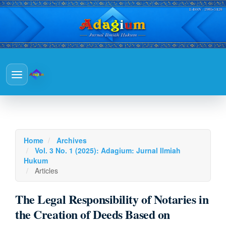
Main
Navigation
Main
Toggle
Content
navigation
Sidebar
Home
Archives
Vol. 3 No. 1 (2025): Adagium: Jurnal Ilmiah
Hukum
Articles
The Legal Responsibility of Notaries in
the Creation of Deeds Based on