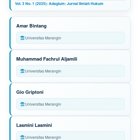
Vol. 3 No. 1 (2025): Adagium: Jurnal Ilmiah Hukum
M
Amar Bintang
a
Universitas Merangin
i
n
Muhammad Fachrul Aljamili
A
Universitas Merangin
r
t
Gio Griptoni
i
Universitas Merangin
c
l
Lasmini Lasmini
e
Universitas Merangin