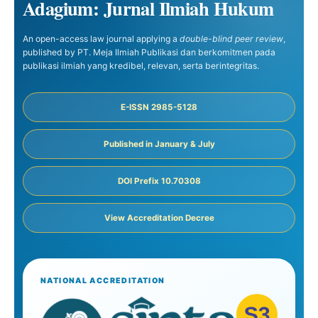
Adagium: Jurnal Ilmiah Hukum
An open-access law journal applying a
double-blind peer review
,
published by PT. Meja Ilmiah Publikasi dan berkomitmen pada
publikasi ilmiah yang kredibel, relevan, serta berintegritas.
E-ISSN 2985-5128
Published in January & July
DOI Prefix 10.70308
View Accreditation Decree
NATIONAL ACCREDITATION