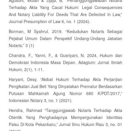
Agustini, Wulan & Djaja, B, “Pertanggungjawaban Notaris
Terhadap Akta Yang Cacat Hukum: Legal Consequences
And Notary Liability For Deeds That Are Defected In Law,”
Journal Presumption of Law 6, no. 1 (2024).
Borman, M Syahrul. 2019. “Kedudukan Notaris Sebagai
Pejabat Umum Dalam Perspektf Undang-Undang Jabatan
Notaris.” 3 (1)
Chandra, F., Yanni, F., & Gusriyani, N. 2024. Hukum dan
Demokrasi Indonesia Masa Depan. Adagium: Jurnal Ilmiah
Hukum, 2(1), 1-11.
Haryani, Desy, “Akibat Hukum Terhadap Akta Perjanjian
Pengikatan Jual Beli Yang Dinyatakan Prematur Berdasarkan
Putusan Mahkamah Agung Nomor 680 K/PDT/2017,”
Indonesian Notary 3, no. 1 (2021).
Hendra, Rahmad “Tanggungjawab Notaris Terhadap Akta
Otentik Yang Penghadapnya Mempergunakan Identitas
Palsu Di Kota Pekanbaru,” Jurnal Ilmu Hukum Riau 3, no. 01