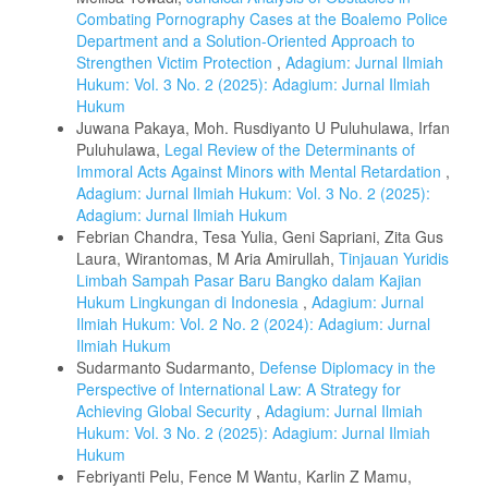
Combating Pornography Cases at the Boalemo Police
Department and a Solution-Oriented Approach to
Strengthen Victim Protection
,
Adagium: Jurnal Ilmiah
Hukum: Vol. 3 No. 2 (2025): Adagium: Jurnal Ilmiah
Hukum
Juwana Pakaya, Moh. Rusdiyanto U Puluhulawa, Irfan
Puluhulawa,
Legal Review of the Determinants of
Immoral Acts Against Minors with Mental Retardation
,
Adagium: Jurnal Ilmiah Hukum: Vol. 3 No. 2 (2025):
Adagium: Jurnal Ilmiah Hukum
Febrian Chandra, Tesa Yulia, Geni Sapriani, Zita Gus
Laura, Wirantomas, M Aria Amirullah,
Tinjauan Yuridis
Limbah Sampah Pasar Baru Bangko dalam Kajian
Hukum Lingkungan di Indonesia
,
Adagium: Jurnal
Ilmiah Hukum: Vol. 2 No. 2 (2024): Adagium: Jurnal
Ilmiah Hukum
Sudarmanto Sudarmanto,
Defense Diplomacy in the
Perspective of International Law: A Strategy for
Achieving Global Security
,
Adagium: Jurnal Ilmiah
Hukum: Vol. 3 No. 2 (2025): Adagium: Jurnal Ilmiah
Hukum
Febriyanti Pelu, Fence M Wantu, Karlin Z Mamu,