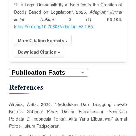
l
“The Legal Responsibility of Notaries in the Creation of
e
Deeds Based on Legislation”. 2025.
Adagium: Jurnal
D
Ilmiah Hukum
3 (1): 88-103.
https://doi.org/10.70308/adagium.v3i1.65
.
e
More Citation Formats
t
a
Download Citation
i
l
References
s
Afriana, Anita. 2020. “Kedudukan Dan Tanggung Jawab
Notaris Sebagai Pihak Dalam Penyelesaian Sengketa
Perdata Di Indonesia Terkait Akta Yang Dibuatnya.” Jurnal
Poros Hukum Padjadjaran.