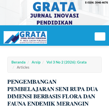
Navigasi
Utama
Toggl
Isi
navig
Utama
Bilah
Samping
Beranda
Arsip
Vol 3 No 2 (2026): Grata
Articles
PENGEMBANGAN
PEMBELAJARAN SENI RUPA DUA
DIMENSI BERBASIS FLORA DAN
FAUNA ENDEMIK MERANGIN