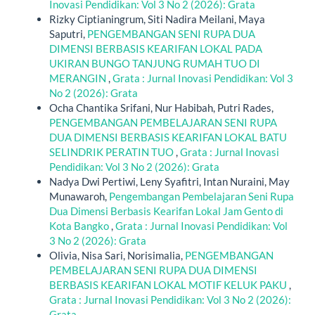
Inovasi Pendidikan: Vol 3 No 2 (2026): Grata
Rizky Ciptianingrum, Siti Nadira Meilani, Maya
Saputri,
PENGEMBANGAN SENI RUPA DUA
DIMENSI BERBASIS KEARIFAN LOKAL PADA
UKIRAN BUNGO TANJUNG RUMAH TUO DI
MERANGIN
,
Grata : Jurnal Inovasi Pendidikan: Vol 3
No 2 (2026): Grata
Ocha Chantika Srifani, Nur Habibah, Putri Rades,
PENGEMBANGAN PEMBELAJARAN SENI RUPA
DUA DIMENSI BERBASIS KEARIFAN LOKAL BATU
SELINDRIK PERATIN TUO
,
Grata : Jurnal Inovasi
Pendidikan: Vol 3 No 2 (2026): Grata
Nadya Dwi Pertiwi, Leny Syafitri, Intan Nuraini, May
Munawaroh,
Pengembangan Pembelajaran Seni Rupa
Dua Dimensi Berbasis Kearifan Lokal Jam Gento di
Kota Bangko
,
Grata : Jurnal Inovasi Pendidikan: Vol
3 No 2 (2026): Grata
Olivia, Nisa Sari, Norisimalia,
PENGEMBANGAN
PEMBELAJARAN SENI RUPA DUA DIMENSI
BERBASIS KEARIFAN LOKAL MOTIF KELUK PAKU
,
Grata : Jurnal Inovasi Pendidikan: Vol 3 No 2 (2026):
Grata