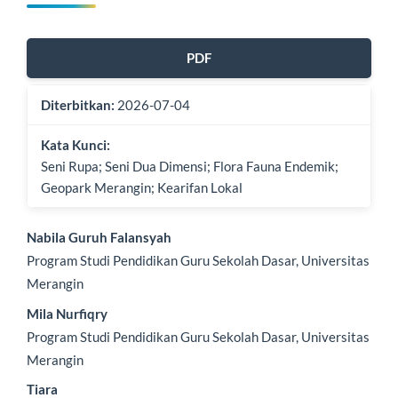
Bilah
PDF
Samping
Diterbitkan:
2026-07-04
Artikel
Kata Kunci:
Seni Rupa; Seni Dua Dimensi; Flora Fauna Endemik;
Geopark Merangin; Kearifan Lokal
Isi
Nabila Guruh Falansyah
Program Studi Pendidikan Guru Sekolah Dasar, Universitas
Artikel
Merangin
Utama
Mila Nurfiqry
Program Studi Pendidikan Guru Sekolah Dasar, Universitas
Merangin
Tiara