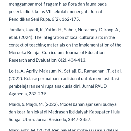
menggambar motif ragam hias flora dan fauna pada
peserta didik kelas VII sekolah menengah. Jurnal
Pendidikan Seni Rupa, 6(2), 162-175.
Jamilah, Jayadi, K., Yatim, H., Sahnir, Nurachmy, Djirong, A.,
et al. (2024). The integration of local cultural arts in the
context of teaching materials on the implementation of the
Merdeka Belajar Curriculum. Journal of Education
Research and Evaluation, 8(2), 404-413.
Loita, A., Aprily, Ma'asum, N., Setiaji, D., Ramadhani, T., et al.
(2022). Kolase permainan tradisional untuk memfasilitasi
pembelajaran seni rupa anak usia dini. Jurnal PAUD
Agapedia, 233-239.
Maidi, & Majdi, M. (2022). Model bahan ajar seni budaya
dan kearifan lokal di Madrasah Ibtidaiyah Kabupaten Hulu
Sungai Utara. Jurnal Basicedu, 3847-3857.
Mardianto, M. (2023). Peningkatan motivasi siswa dalam