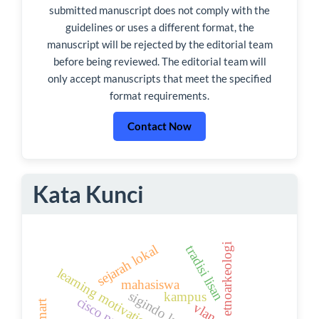
submitted manuscript does not comply with the
guidelines or uses a different format, the
manuscript will be rejected by the editorial team
before being reviewed. The editorial team will
only accept manuscripts that meet the specified
format requirements.
Contact Now
Kata Kunci
etnoarkeologi
sejarah lokal
tradisi lisan
mahasiswa
sigindo kuning
kampus
vlan