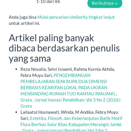
1-10 dari 86
Berikutnya
→
Anda juga bisa
Mulai pencarian similarity tingkat lanjut
untuk artikel ini.
Artikel paling banyak
dibaca berdasarkan penulis
yang sama
Reza Novalia, Selvi Isnaeni, Rahma Kurnia Akhda,
Febra Muyu Sari,
PENGEMBANGAN
PEMBELAJARAN SENI RUPA DUA DIMENSI
BERBASIS KEARIFAN LOKAL PADA UKIRAN
MENSINDING RUMAH TUO RANTAU PANJANG
,
Grata : Jurnal Inovasi Pendidikan: Vol 3 No 2 (2026):
Grata
Lailaatul Husnawati, Winda, M Andika, Febra Muyu
Sari,
Estetika, Filosofi, dan Keberlanjutan Batik Motif
Flora Berhias Sulur Khas Kabupaten Merangin Jambi
,
Grata : Jurnal Inovasi Pendidikan: Vol 3 No 2