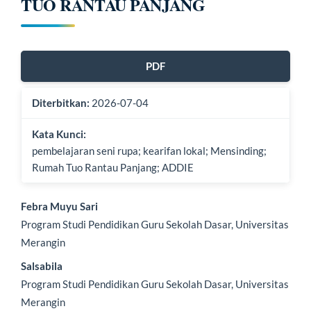
TUO RANTAU PANJANG
Bilah
PDF
Samping
Diterbitkan:
2026-07-04
Artikel
Kata Kunci:
pembelajaran seni rupa; kearifan lokal; Mensinding;
Rumah Tuo Rantau Panjang; ADDIE
Isi
Febra Muyu Sari
Program Studi Pendidikan Guru Sekolah Dasar, Universitas
Artikel
Merangin
Utama
Salsabila
Program Studi Pendidikan Guru Sekolah Dasar, Universitas
Merangin