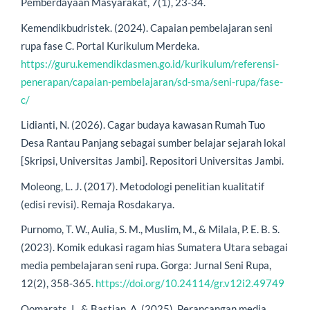
Pemberdayaan Masyarakat, 7(1), 23-34.
Kemendikbudristek. (2024). Capaian pembelajaran seni
rupa fase C. Portal Kurikulum Merdeka.
https://guru.kemendikdasmen.go.id/kurikulum/referensi-
penerapan/capaian-pembelajaran/sd-sma/seni-rupa/fase-
c/
Lidianti, N. (2026). Cagar budaya kawasan Rumah Tuo
Desa Rantau Panjang sebagai sumber belajar sejarah lokal
[Skripsi, Universitas Jambi]. Repositori Universitas Jambi.
Moleong, L. J. (2017). Metodologi penelitian kualitatif
(edisi revisi). Remaja Rosdakarya.
Purnomo, T. W., Aulia, S. M., Muslim, M., & Milala, P. E. B. S.
(2023). Komik edukasi ragam hias Sumatera Utara sebagai
media pembelajaran seni rupa. Gorga: Jurnal Seni Rupa,
12(2), 358-365.
https://doi.org/10.24114/gr.v12i2.49749
Qomarats, I., & Bastian, A. (2025). Perancangan media