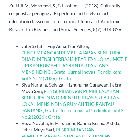
Zulkifli, V., Mohamed, S., & Hashim, H. (2018). Culturally
responsive pedagogy: Experience in the visual art
education classroom. International Journal of Academic
Research in Business and Social Sciences, 8(7), 814-826.
Artikel Serupa
Julia Safutri, Puji Aulia, Nur Allisa,
PENGEMBANGAN PEMBELAJARAN SENI RUPA
DUA DIMENSI BERBASIS KEARIFAN LOKAL MOTIF
UKIRAN RUMAH TUO RANTAU PANJANG
MENSINDING
,
Grata : Jurnal Inovasi Pendidikan:
Vol 3 No 2 (2026): Grata
Siva Nurlaila, Selviza Hifzhuhuma Gunawan, Febra
Muyu Sari,
PENGEMBANGAN PEMBELAJARAN
SENI RUPA DUA DIMENSI BERBASISKEARIFAN
LOKAL MENSINDING RUMAH TUO RANTAU
PANJANG
,
Grata : Jurnal Inovasi Pendidikan: Vol 3
No 2 (2026): Grata
Reza Novalia, Selvi Isnaeni, Rahma Kurnia Akhda,
Febra Muyu Sari,
PENGEMBANGAN
PEMBELAJARAN SENI RUPA DUA DIMENSI