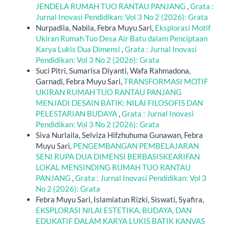
JENDELA RUMAH TUO RANTAU PANJANG
,
Grata :
Jurnal Inovasi Pendidikan: Vol 3 No 2 (2026): Grata
Nurpadila, Nabila, Febra Muyu Sari,
Eksplorasi Motif
Ukiran Rumah Tuo Desa Air Batu dalam Penciptaan
Karya Lukis Dua Dimensi
,
Grata : Jurnal Inovasi
Pendidikan: Vol 3 No 2 (2026): Grata
Suci Pitri, Sumarisa Diyanti, Wafa Rahmadona,
Garnadi, Febra Muyu Sari,
TRANSFORMASI MOTIF
UKIRAN RUMAH TUO RANTAU PANJANG
MENJADI DESAIN BATIK: NILAI FILOSOFIS DAN
PELESTARIAN BUDAYA
,
Grata : Jurnal Inovasi
Pendidikan: Vol 3 No 2 (2026): Grata
Siva Nurlaila, Selviza Hifzhuhuma Gunawan, Febra
Muyu Sari,
PENGEMBANGAN PEMBELAJARAN
SENI RUPA DUA DIMENSI BERBASISKEARIFAN
LOKAL MENSINDING RUMAH TUO RANTAU
PANJANG
,
Grata : Jurnal Inovasi Pendidikan: Vol 3
No 2 (2026): Grata
Febra Muyu Sari, Islamiatun Rizki, Siswati, Syafira,
EKSPLORASI NILAI ESTETIKA, BUDAYA, DAN
EDUKATIF DALAM KARYA LUKIS BATIK KANVAS