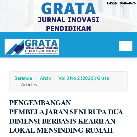
Navigasi
Utama
Toggl
Isi
navig
Utama
Bilah
Samping
Beranda
Arsip
Vol 3 No 2 (2026): Grata
Articles
PENGEMBANGAN
PEMBELAJARAN SENI RUPA DUA
DIMENSI BERBASIS KEARIFAN
LOKAL MENSINDING RUMAH