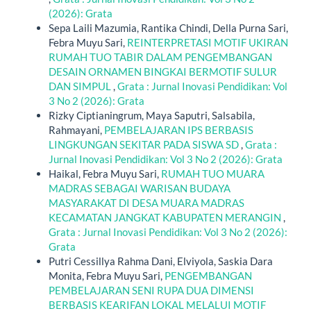
(2026): Grata
Sepa Laili Mazumia, Rantika Chindi, Della Purna Sari,
Febra Muyu Sari,
REINTERPRETASI MOTIF UKIRAN
RUMAH TUO TABIR DALAM PENGEMBANGAN
DESAIN ORNAMEN BINGKAI BERMOTIF SULUR
DAN SIMPUL
,
Grata : Jurnal Inovasi Pendidikan: Vol
3 No 2 (2026): Grata
Rizky Ciptianingrum, Maya Saputri, Salsabila,
Rahmayani,
PEMBELAJARAN IPS BERBASIS
LINGKUNGAN SEKITAR PADA SISWA SD
,
Grata :
Jurnal Inovasi Pendidikan: Vol 3 No 2 (2026): Grata
Haikal, Febra Muyu Sari,
RUMAH TUO MUARA
MADRAS SEBAGAI WARISAN BUDAYA
MASYARAKAT DI DESA MUARA MADRAS
KECAMATAN JANGKAT KABUPATEN MERANGIN
,
Grata : Jurnal Inovasi Pendidikan: Vol 3 No 2 (2026):
Grata
Putri Cessillya Rahma Dani, Elviyola, Saskia Dara
Monita, Febra Muyu Sari,
PENGEMBANGAN
PEMBELAJARAN SENI RUPA DUA DIMENSI
BERBASIS KEARIFAN LOKAL MELALUI MOTIF