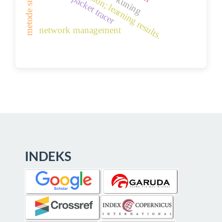
learning motivation; learning results.
cisco packet tracer
metode smart
network management
INDEKS