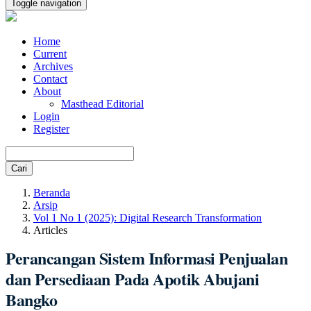
Toggle navigation
Home
Current
Archives
Contact
About
Masthead Editorial
Login
Register
Cari
Beranda
Arsip
Vol 1 No 1 (2025): Digital Research Transformation
Articles
Perancangan Sistem Informasi Penjualan
dan Persediaan Pada Apotik Abujani
Bangko