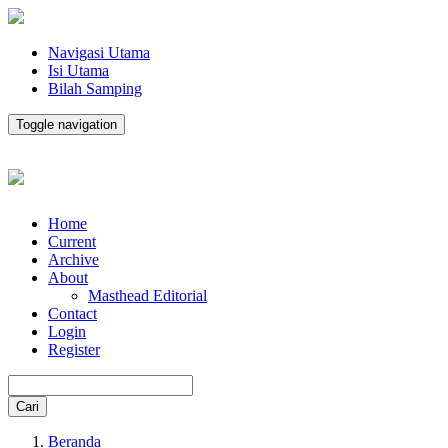
Navigasi Utama
Isi Utama
Bilah Samping
Toggle navigation
Home
Current
Archive
About
Masthead Editorial
Contact
Login
Register
Cari
Beranda