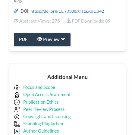
9-18
https://doi.org/10.70308/grata.v3i1.342
DOI:
Abstract Views:
PDF Downloads:
275
89
PDF
Preview
Additional
Additional Menu
Menu
Focus and Scope
Open Access Statement
Publication Ethics
Peer Review Process
Copyright and Licensing
Scanning Plagiarism
Author Guidelines