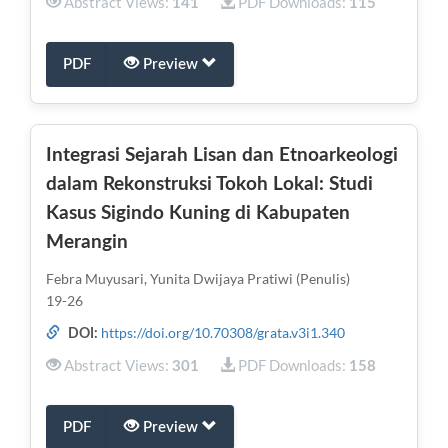
Abstract Views:
PDF Downloads:
141
115
PDF
Preview
Integrasi Sejarah Lisan dan Etnoarkeologi
dalam Rekonstruksi Tokoh Lokal: Studi
Kasus Sigindo Kuning di Kabupaten
Merangin
Febra Muyusari, Yunita Dwijaya Pratiwi (Penulis)
19-26
https://doi.org/10.70308/grata.v3i1.340
DOI:
Abstract Views:
PDF Downloads:
301
158
PDF
Preview