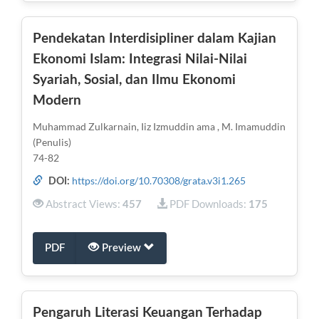
Pendekatan Interdisipliner dalam Kajian
Ekonomi Islam: Integrasi Nilai-Nilai
Syariah, Sosial, dan Ilmu Ekonomi
Modern
Muhammad Zulkarnain, Iiz Izmuddin ama , M. Imamuddin
(Penulis)
74-82
https://doi.org/10.70308/grata.v3i1.265
DOI:
Abstract Views:
PDF Downloads:
457
175
PDF
Preview
Pengaruh Literasi Keuangan Terhadap