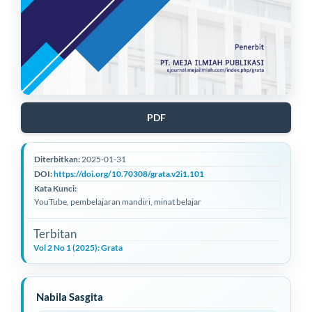
PDF
Diterbitkan:
2025-01-31
DOI:
https://doi.org/10.70308/grata.v2i1.101
Kata Kunci:
YouTube, pembelajaran mandiri, minat belajar
Terbitan
Vol 2 No 1 (2025): Grata
I
Nabila Sasgita