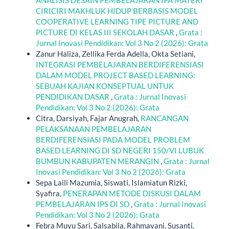
CIRICIRI MAKHLUK HIDUP BERBASIS MODEL
COOPERATIVE LEARNING TIPE PICTURE AND
PICTURE DI KELAS III SEKOLAH DASAR
,
Grata :
Jurnal Inovasi Pendidikan: Vol 3 No 2 (2026): Grata
Zanur Haliza, Zellika Ferda Adella, Okta Setiani,
INTEGRASI PEMBELAJARAN BERDIFERENSIASI
DALAM MODEL PROJECT BASED LEARNING:
SEBUAH KAJIAN KONSEPTUAL UNTUK
PENDIDIKAN DASAR
,
Grata : Jurnal Inovasi
Pendidikan: Vol 3 No 2 (2026): Grata
Citra, Darsiyah, Fajar Anugrah,
RANCANGAN
PELAKSANAAN PEMBELAJARAN
BERDIFERENSIASI PADA MODEL PROBLEM
BASED LEARNING DI SD NEGERI 150/VI LUBUK
BUMBUN KABUPATEN MERANGIN
,
Grata : Jurnal
Inovasi Pendidikan: Vol 3 No 2 (2026): Grata
Sepa Laili Mazumia, Siswati, Islamiatun Rizki,
Syafira,
PENERAPAN METODE DISKUSI DALAM
PEMBELAJARAN IPS DI SD
,
Grata : Jurnal Inovasi
Pendidikan: Vol 3 No 2 (2026): Grata
Febra Muyu Sari, Salsabila, Rahmayani, Susanti,