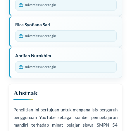
s
Universitas Merangin
i
A
Rica Syofiana Sari
r
Universitas Merangin
t
i
Aprifan Nurokhim
k
Universitas Merangin
e
l
U
Abstrak
t
a
Penelitian ini bertujuan untuk menganalisis pengaruh
penggunaan YouTube sebagai sumber pembelajaran
m
mandiri terhadap minat belajar siswa SMPN 54