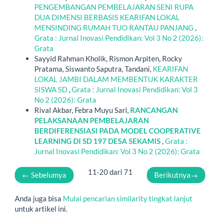
PENGEMBANGAN PEMBELAJARAN SENI RUPA
DUA DIMENSI BERBASIS KEARIFAN LOKAL
MENSINDING RUMAH TUO RANTAU PANJANG
,
Grata : Jurnal Inovasi Pendidikan: Vol 3 No 2 (2026):
Grata
Sayyid Rahman Kholik, Rismon Arpiten, Rocky
Pratama, Siswanto Saputra, Tandani,
KEARIFAN
LOKAL JAMBI DALAM MEMBENTUK KARAKTER
SISWA SD
,
Grata : Jurnal Inovasi Pendidikan: Vol 3
No 2 (2026): Grata
Rival Akbar, Febra Muyu Sari,
RANCANGAN
PELAKSANAAN PEMBELAJARAN
BERDIFERENSIASI PADA MODEL COOPERATIVE
LEARNING DI SD 197 DESA SEKAMIS
,
Grata :
Jurnal Inovasi Pendidikan: Vol 3 No 2 (2026): Grata
11-20 dari 71
←
Sebelumya
Berikutnya
→
Anda juga bisa
Mulai pencarian similarity tingkat lanjut
untuk artikel ini.