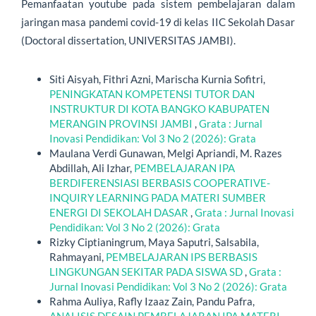
Pemanfaatan youtube pada sistem pembelajaran dalam
jaringan masa pandemi covid-19 di kelas IIC Sekolah Dasar
(Doctoral dissertation, UNIVERSITAS JAMBI).
Artikel Serupa
Siti Aisyah, Fithri Azni, Marischa Kurnia Sofitri,
PENINGKATAN KOMPETENSI TUTOR DAN
INSTRUKTUR DI KOTA BANGKO KABUPATEN
MERANGIN PROVINSI JAMBI
,
Grata : Jurnal
Inovasi Pendidikan: Vol 3 No 2 (2026): Grata
Maulana Verdi Gunawan, Melgi Apriandi, M. Razes
Abdillah, Ali Izhar,
PEMBELAJARAN IPA
BERDIFERENSIASI BERBASIS COOPERATIVE-
INQUIRY LEARNING PADA MATERI SUMBER
ENERGI DI SEKOLAH DASAR
,
Grata : Jurnal Inovasi
Pendidikan: Vol 3 No 2 (2026): Grata
Rizky Ciptianingrum, Maya Saputri, Salsabila,
Rahmayani,
PEMBELAJARAN IPS BERBASIS
LINGKUNGAN SEKITAR PADA SISWA SD
,
Grata :
Jurnal Inovasi Pendidikan: Vol 3 No 2 (2026): Grata
Rahma Auliya, Rafly Izaaz Zain, Pandu Pafra,
ANALISIS DESAIN PEMBELAJARAN IPA MATERI