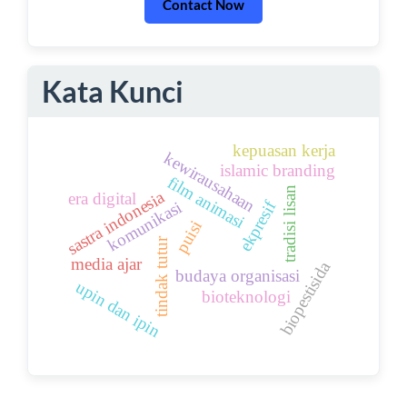
Contact Now
Kata Kunci
kepuasan kerja
kewirausahaan
islamic branding
film animasi
tradisi lisan
sastra indonesia
era digital
ekpresif
komunikasi
puisi
tindak tutur
media ajar
biopestisida
budaya organisasi
upin dan ipin
bioteknologi