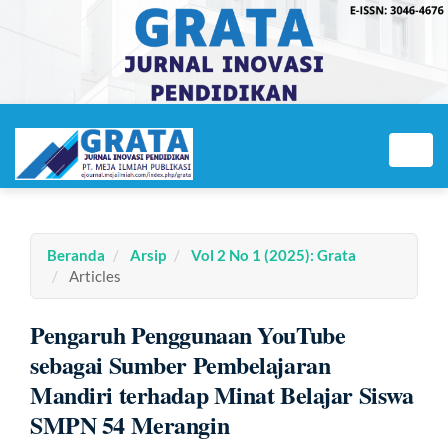
Navigasi
Utama
Toggl
Isi
navig
Utama
Bilah
Samping
Beranda
Arsip
Vol 2 No 1 (2025): Grata
Articles
Pengaruh Penggunaan YouTube
sebagai Sumber Pembelajaran
Mandiri terhadap Minat Belajar Siswa
SMPN 54 Merangin