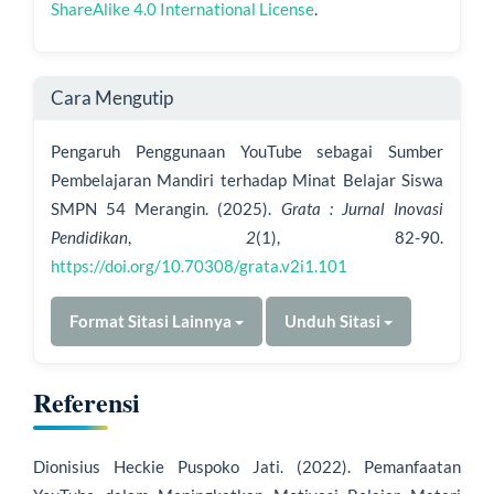
n
ShareAlike 4.0 International License
.
c
i
Cara Mengutip
a
Pengaruh Penggunaan YouTube sebagai Sumber
n
Pembelajaran Mandiri terhadap Minat Belajar Siswa
A
SMPN 54 Merangin. (2025).
Grata : Jurnal Inovasi
r
Pendidikan
,
2
(1), 82-90.
https://doi.org/10.70308/grata.v2i1.101
t
i
Format Sitasi Lainnya
Unduh Sitasi
k
e
Referensi
l
Dionisius Heckie Puspoko Jati. (2022). Pemanfaatan