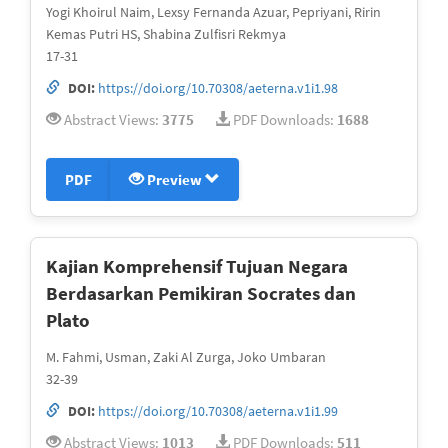
Yogi Khoirul Naim, Lexsy Fernanda Azuar, Pepriyani, Ririn
Kemas Putri HS, Shabina Zulfisri Rekmya
17-31
DOI:
https://doi.org/10.70308/aeterna.v1i1.98
Abstract Views:
3775
PDF Downloads:
1688
PDF
Preview
Kajian Komprehensif Tujuan Negara
Berdasarkan Pemikiran Socrates dan
Plato
M. Fahmi, Usman, Zaki Al Zurga, Joko Umbaran
32-39
DOI:
https://doi.org/10.70308/aeterna.v1i1.99
Abstract Views:
1013
PDF Downloads:
511