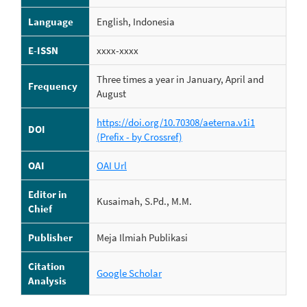
Language
English, Indonesia
E-ISSN
xxxx-xxxx
Three times a year in January, April and
Frequency
August
https://doi.org/10.70308/aeterna.v1i1
DOI
(Prefix - by Crossref)
OAI
OAI Url
Editor in
Kusaimah, S.Pd., M.M.
Chief
Publisher
Meja Ilmiah Publikasi
Citation
Google Scholar
Analysis