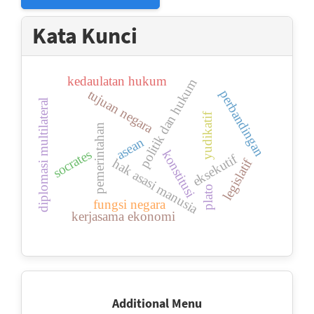
Kata Kunci
kedaulatan hukum
politik dan hukum
tujuan negara
perbandingan
diplomasi multilateral
yudikatif
pemerintahan
asean
socrates
konstitusi
eksekutif
legislatif
hak asasi manusia
plato
fungsi negara
kerjasama ekonomi
Sidebar
Additional Menu